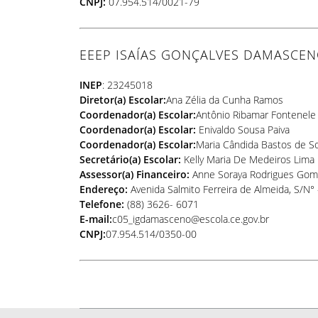
CNPJ:
07.954.514/0021-79
EEEP ISAÍAS GONÇALVES DAMASCE
INEP
:
23245018
Diretor(a) Escolar:
Ana Zélia da Cunha Ramos
Coordenador(a) Escolar:
Antônio Ribamar Fontenele
Coordenador(a) Escolar:
Enivaldo Sousa Paiva
Coordenador(a) Escolar:
Maria Cândida Bastos de S
Secretário(a) Escolar:
Kelly Maria De Medeiros Lima
Assessor(a) Financeiro:
Anne Soraya Rodrigues Go
Endereço:
Avenida Salmito Ferreira de Almeida, S/N°
Telefone:
(88)
3626- 6071
E-mail:
c05_igdamasceno@escola.ce.gov.br
CNPJ:
07.954.514/0350-00