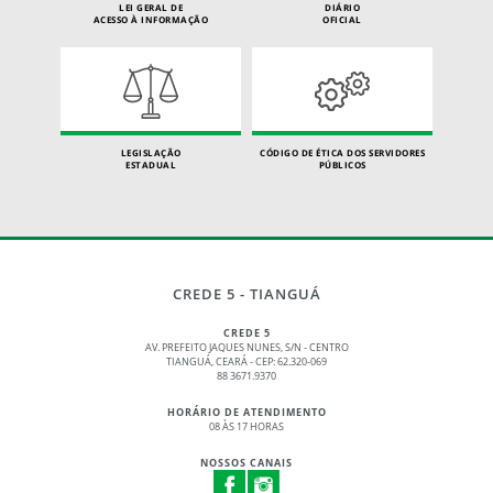
LEI GERAL DE
DIÁRIO
ACESSO À INFORMAÇÃO
OFICIAL
LEGISLAÇÃO
CÓDIGO DE ÉTICA DOS SERVIDORES
ESTADUAL
PÚBLICOS
CREDE 5 - TIANGUÁ
CREDE 5
AV. PREFEITO JAQUES NUNES, S/N - CENTRO
TIANGUÁ, CEARÁ - CEP: 62.320‑069
88 3671.9370
HORÁRIO DE ATENDIMENTO
08 ÀS 17 HORAS
NOSSOS CANAIS