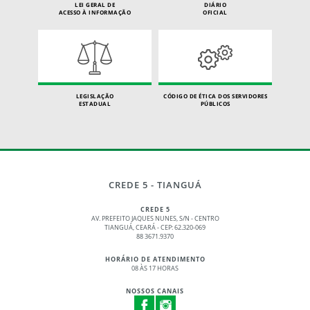
LEI GERAL DE
DIÁRIO
ACESSO À INFORMAÇÃO
OFICIAL
LEGISLAÇÃO
CÓDIGO DE ÉTICA DOS SERVIDORES
ESTADUAL
PÚBLICOS
CREDE 5 - TIANGUÁ
CREDE 5
AV. PREFEITO JAQUES NUNES, S/N - CENTRO
TIANGUÁ, CEARÁ - CEP: 62.320‑069
88 3671.9370
HORÁRIO DE ATENDIMENTO
08 ÀS 17 HORAS
NOSSOS CANAIS